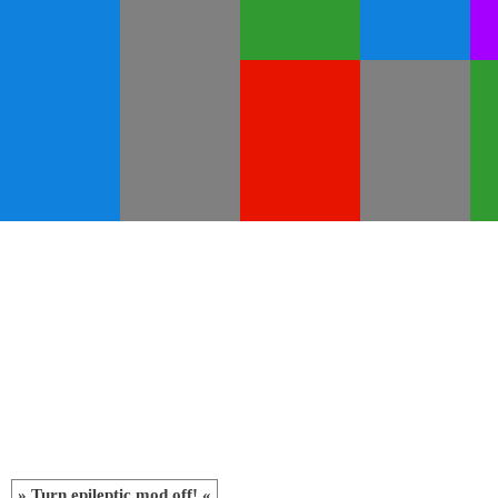
» Turn epileptic mod off! «